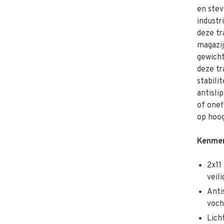
en stev
industr
deze tr
magazij
gewich
deze tr
stabili
antisli
of one
op hoo
Kenmer
2x11
veil
Anti
voch
Lich