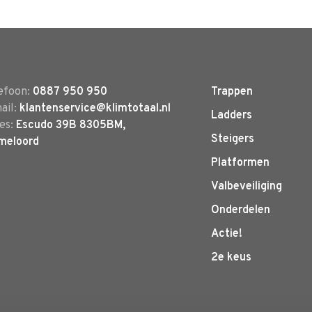
efoon:
0887 950 950
Trappen
ail:
klantenservice@klimtotaal.nl
Ladders
es:
Escudo 39B 8305BM,
Steigers
meloord
Platformen
Valbeveiliging
Onderdelen
Actie!
2e keus