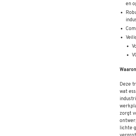
en o
Robu
indu
Comp
Veil
V
V
Waarom
Deze tr
wat ess
industr
werkpla
zorgt 
ontwerp
lichte 
vergro