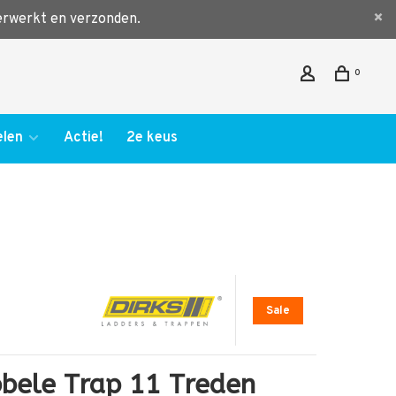
verwerkt en verzonden.
0
len
Actie!
2e keus
Sale
bele Trap 11 Treden