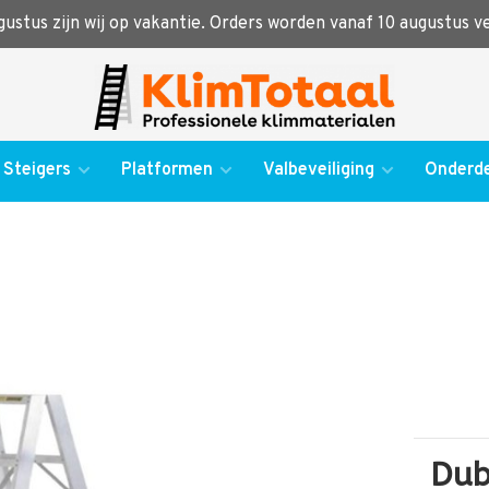
ugustus zijn wij op vakantie. Orders worden vanaf 10 augustus 
Steigers
Platformen
Valbeveiliging
Onderde
Dub