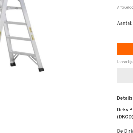
Artikelc
Aantal:
Levertij
Details
Dirks P
(DKOD
De Dirk