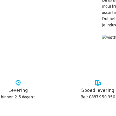
Dirks b
industr
assorti
Dubbele
je indu
Levering
Spoed levering
binnen 2-5 dagen*
Bel: 0887 950 950