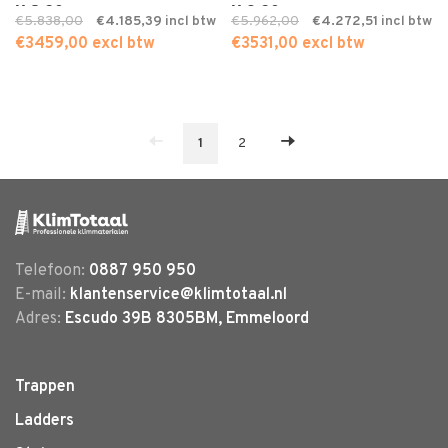
X 8,20
X 9,20
€5.838,00
€4.185,39
€5.962,00
€4.272,51
€3459,00 excl btw
€3531,00 excl btw
1
2
Telefoon:
0887 950 950
E-mail:
klantenservice@klimtotaal.nl
Adres:
Escudo 39B 8305BM, Emmeloord
Trappen
Ladders