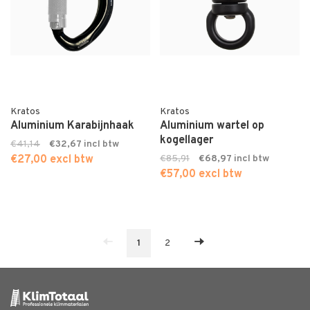
Kratos
Kratos
Aluminium Karabijnhaak
Aluminium wartel op
kogellager
€41,14
€32,67
€27,00 excl btw
€85,91
€68,97
€57,00 excl btw
1
2