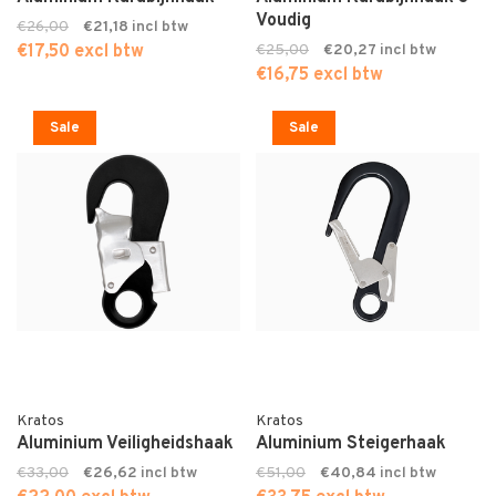
Voudig
€26,00
€21,18
€17,50 excl btw
€25,00
€20,27
€16,75 excl btw
Sale
Sale
Kratos
Kratos
Aluminium Veiligheidshaak
Aluminium Steigerhaak
€33,00
€26,62
€51,00
€40,84