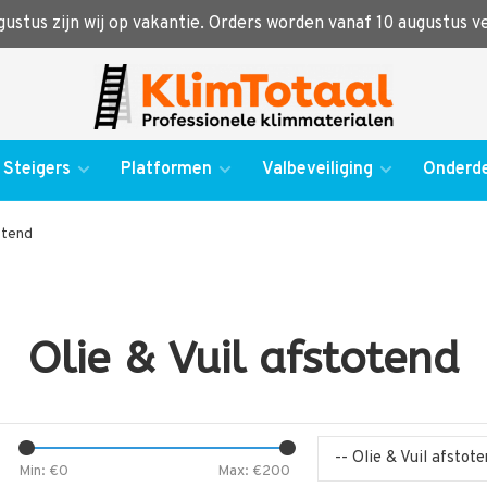
ugustus zijn wij op vakantie. Orders worden vanaf 10 augustus 
Steigers
Platformen
Valbeveiliging
Onderde
otend
Olie & Vuil afstotend
-- Olie & Vuil afstot
Min: €
0
Max: €
200