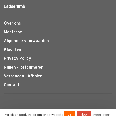
Ladderlimb
Over ons
Maattabel
Algemene voorwaarden
Klachten
Privacy Policy
Ruilen - Retourneren
Verzenden - Afhalen
Contact
© Copyright 2026 Klimtotaal.nl
-
Ja
Nee
Wij slaan cookies op om onze website
Meer over