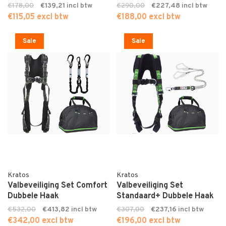
€178,00
€139,21
€290,00
€227,48
€115,05 excl btw
€188,00 excl btw
Sale
Sale
Kratos
Kratos
Valbeveiliging Set Comfort
Valbeveiliging Set
Dubbele Haak
Standaard+ Dubbele Haak
€532,00
€413,82
€307,00
€237,16
€342,00 excl btw
€196,00 excl btw