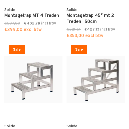
Solide
Solide
Montagetrap MT 4 Treden
Montagetrap 45° mt 2
Treden | 50cm
€587,00
€482,79
€399,00 excl btw
€521,51
€427,13
€353,00 excl btw
Sale
Sale
Solide
Solide