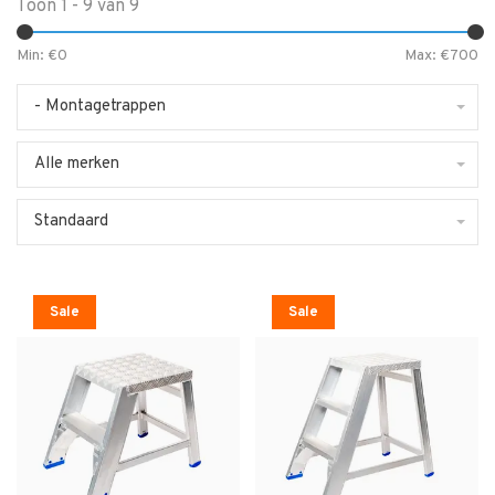
Toon 1 - 9 van 9
Min: €
0
Max: €
700
- Montagetrappen
Alle merken
Standaard
Sale
Sale