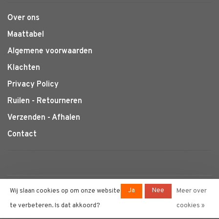
Over ons
Maattabel
Algemene voorwaarden
Klachten
Privacy Policy
Ruilen - Retourneren
Verzenden - Afhalen
Contact
© Copyright 2026 Klimtotaal.nl
-
Ja
Nee
Wij slaan cookies op om onze website
Meer over
Powered by
Lightspeed
- Theme by
te verbeteren. Is dat akkoord?
cookies »
Huysmans.me