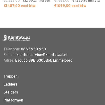
€2.255,00
€1.799,27
€1.653,00
€1.329,79
€1487,00 excl btw
€1099,00 excl btw
Telefoon:
0887 950 950
E-mail:
klantenservice@klimtotaal.nl
Adres:
Escudo 39B 8305BM, Emmeloord
Trappen
Ladders
Steigers
Platformen