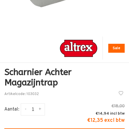
Sale
Scharnier Achter
Magazijntrap
Artikelcode:
103032
€18,00
-
+
Aantal:
€14,94
€12,35 excl btw