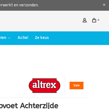
verwerkt en verzonden.
0
len
Actie!
2e keus
Sale
pvoet Achterzijde