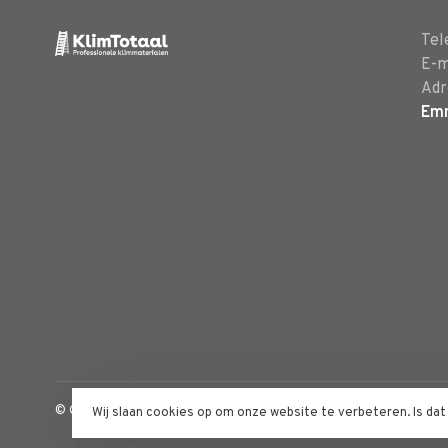
Tel
E-m
Adr
Em
© Copyright 2026 Klimtotaal.nl
- Powered by
Lightspeed
- Theme 
Wij slaan cookies op om onze website te verbeteren. Is da