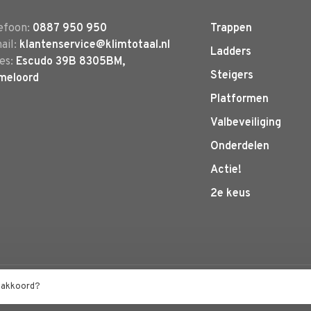
efoon:
0887 950 950
Trappen
ail:
klantenservice@klimtotaal.nl
Ladders
es:
Escudo 39B 8305BM,
Steigers
meloord
Platformen
Valbeveiliging
Onderdelen
Actie!
2e keus
by
Huysmans.me
t akkoord?