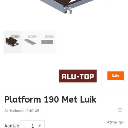
Sale
Platform 190 Met Luik
Artikelcode:
940105
€296,00
-
+
Aantal: