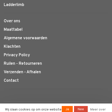
Ladderlimb
Over ons
Maattabel
Algemene voorwaarden
Klachten
Privacy Policy
Ruilen - Retourneren
Verzenden - Afhalen
Contact
© Copyright 2026 Klimtotaal.nl
-
Ja
Nee
Wij slaan cookies op om onze website
Meer over