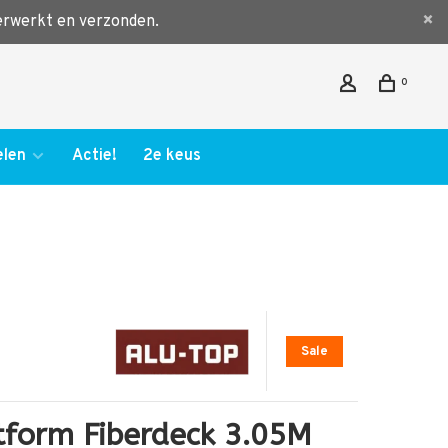
verwerkt en verzonden.
0
len
Actie!
2e keus
Sale
tform Fiberdeck 3.05M