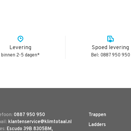
Levering
Spoed levering
binnen 2-5 dagen*
Bel: 0887 950 950
efoon:
0887 950 950
Trappen
ail:
klantenservice@klimtotaal.nl
Ladders
es:
Escudo 39B 8305BM,