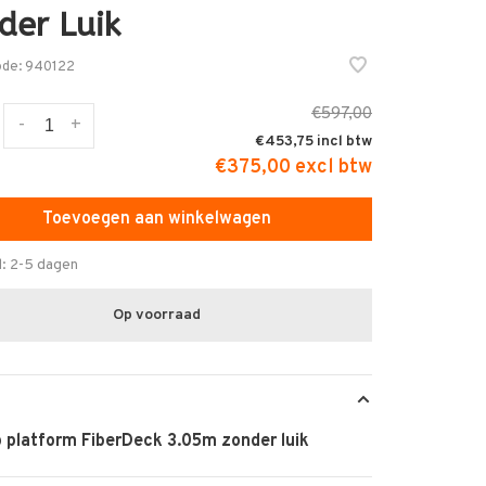
der Luik
ode:
940122
€597,00
-
+
€453,75
€375,00 excl btw
Toevoegen aan winkelwagen
d: 2-5 dagen
Op voorraad
p platform FiberDeck 3.05m zonder luik