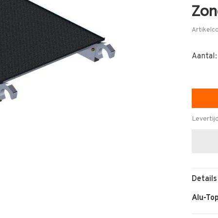
Zon
Artikelc
Aantal:
Levertij
Details
Alu-To