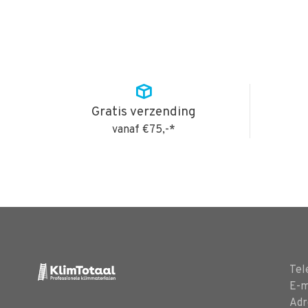
Gratis verzending
vanaf €75,-*
Tel
E-m
Adr