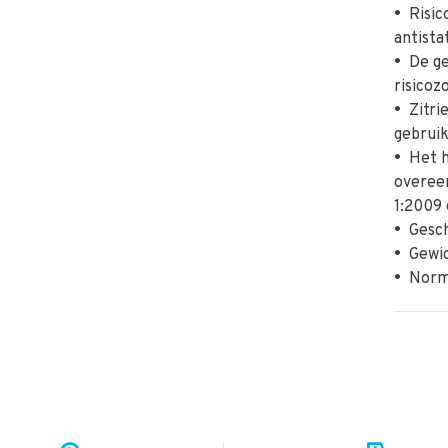
•
Risico
antista
•
De ger
risicoz
•
Zitrie
gebrui
•
Het h
overee
1:2009
•
Geschi
•
Gewic
•
Norme