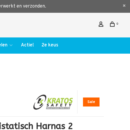
verwerkt en verzonden.
0
len
Actie!
2e keus
Sale
istatisch Harnas 2