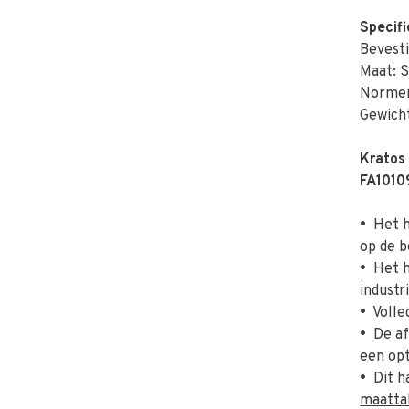
Specifi
Bevesti
Maat: S
Normer
Gewicht
Kratos
FA1010
•
Het ha
op de b
•
Het ha
industr
•
Volled
•
De afs
een opt
•
Dit ha
maatta