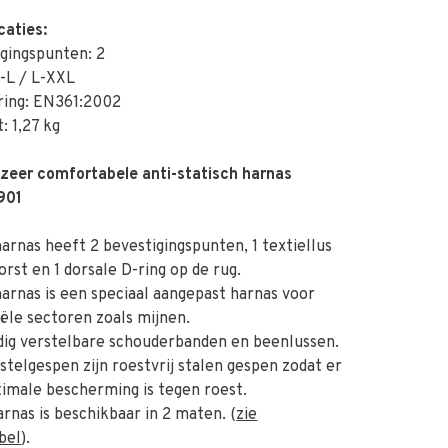
caties:
gingspunten: 2
-L / L-XXL
ing: EN361:2002
: 1,27 kg
 zeer comfortabele anti-statisch harnas
901
rnas heeft 2 bevestigingspunten, 1 textiellus
orst en 1 dorsale D-ring op de rug.
rnas is een speciaal aangepast harnas voor
iële sectoren zoals mijnen.
ig verstelbare schouderbanden en beenlussen.
telgespen zijn roestvrij stalen gespen zodat er
imale bescherming is tegen roest.
rnas is beschikbaar in 2 maten. (
zie
bel
).