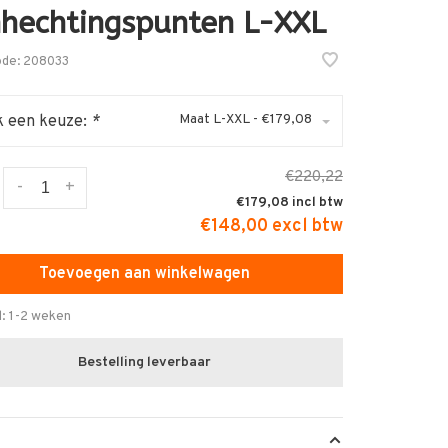
hechtingspunten L-XXL
ode:
208033
Maat L-XXL - €179,08
 een keuze:
*
€220,22
-
+
€179,08
€148,00 excl btw
Toevoegen aan winkelwagen
d: 1-2 weken
Bestelling leverbaar