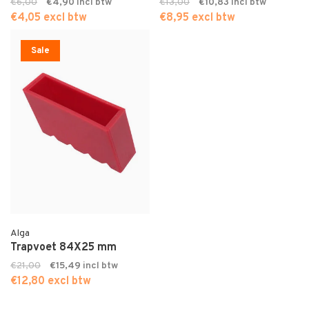
€6,00
€4,90
€13,00
€10,83
€4,05 excl btw
€8,95 excl btw
Sale
Alga
Trapvoet 84X25 mm
€21,00
€15,49
€12,80 excl btw