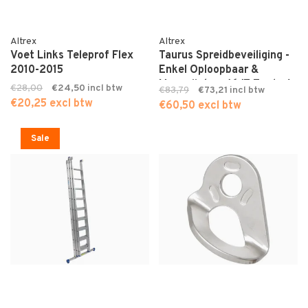
Altrex
Altrex
Voet Links Teleprof Flex
Taurus Spreidbeveiliging -
2010-2015
Enkel Oploopbaar &
Magazijntrap (6/7 Treden)
€28,00
€24,50
€83,79
€73,21
€20,25 excl btw
€60,50 excl btw
Sale