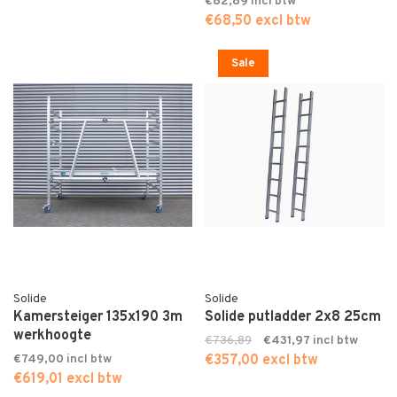
€82,89
€68,50 excl btw
Sale
Solide
Solide
Kamersteiger 135x190 3m
Solide putladder 2x8 25cm
werkhoogte
€736,89
€431,97
€749,00
€357,00 excl btw
€619,01 excl btw