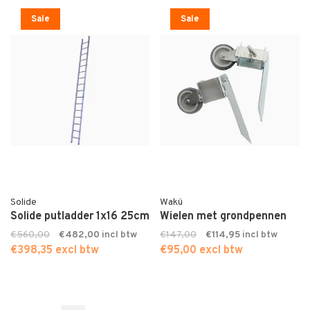
Sale
Sale
Solide
Wakü
Solide putladder 1x16 25cm
Wielen met grondpennen
€560,00
€482,00
€147,00
€114,95
€398,35 excl btw
€95,00 excl btw