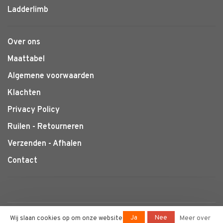
Ladderlimb
Over ons
Maattabel
Algemene voorwaarden
Klachten
Privacy Policy
Ruilen - Retourneren
Verzenden - Afhalen
Contact
© Copyright 2026 Klimtotaal.nl
-
Ja
Nee
Wij slaan cookies op om onze website
Meer over