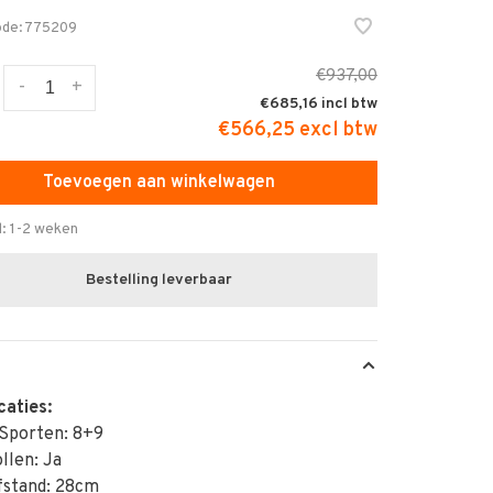
ode:
775209
€937,00
-
+
€685,16
€566,25 excl btw
Toevoegen aan winkelwagen
d: 1-2 weken
Bestelling leverbaar
caties:
 Sporten: 8+9
llen: Ja
fstand: 28cm