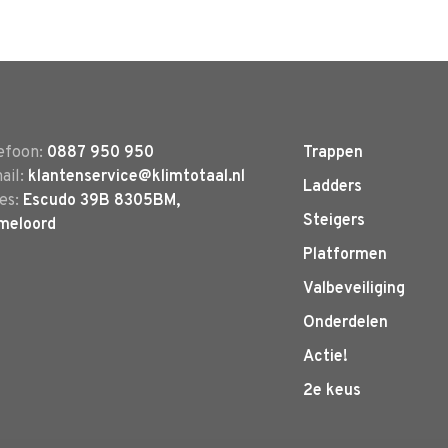
efoon:
0887 950 950
Trappen
ail:
klantenservice@klimtotaal.nl
Ladders
es:
Escudo 39B 8305BM,
Steigers
meloord
Platformen
Valbeveiliging
Onderdelen
Actie!
2e keus