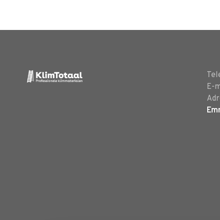
Tel
E-m
Adr
Em