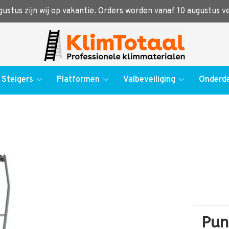
ugustus zijn wij op vakantie. Orders worden vanaf 10 augustus 
Steigers
Platformen
Valbeveiliging
Onderde
Pun