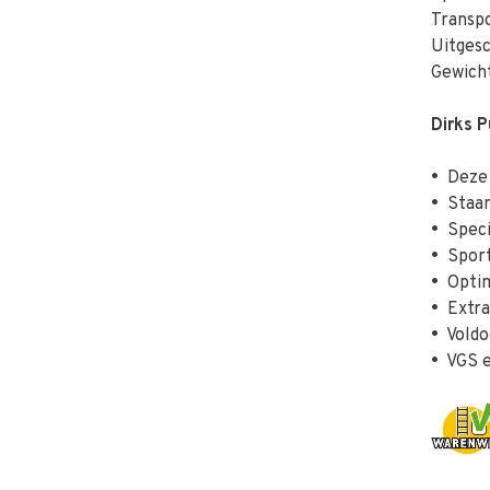
Transp
Uitges
Gewicht
Dirks 
•
Deze l
•
Staand
•
Specia
•
Sport
•
Optim
•
Extra 
•
Voldo
•
VGS e