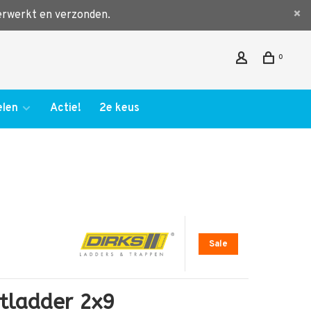
verwerkt en verzonden.
0
len
Actie!
2e keus
Sale
tladder 2x9