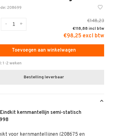
ode:
208699
€148,23
-
+
€118,88
€98,25 excl btw
Toevoegen aan winkelwagen
d: 1-2 weken
Bestelling leverbaar
Eindkit kernmantellijn semi-statisch
0998
ikt voor kernmantellijnen (208675 en