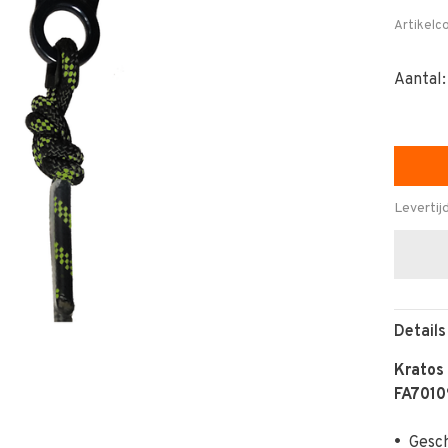
Artikelc
Aantal:
Levertij
Details
Kratos 
FA701
•
Gesch