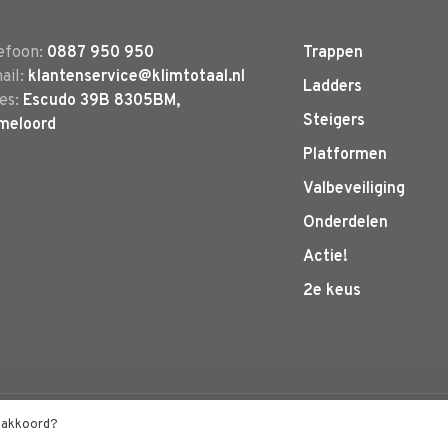
efoon:
0887 950 950
Trappen
ail:
klantenservice@klimtotaal.nl
Ladders
es:
Escudo 39B 8305BM,
Steigers
meloord
Platformen
Valbeveiliging
Onderdelen
Actie!
2e keus
by
Huysmans.me
t akkoord?