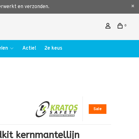
verwerkt en verzonden.
0
len
Actie!
2e keus
Sale
dkit kernmantellijn