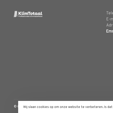
Tel
E-m
Adr
Em
© Copyright 2026 Klimtotaal.nl
- Powered by
Lightspeed
- Theme 
Wij slaan cookies op om onze website te verbeteren. Is da