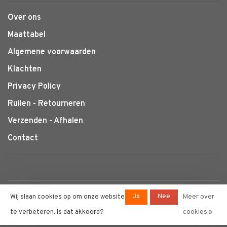
Over ons
Maattabel
Algemene voorwaarden
Klachten
Privacy Policy
Ruilen - Retourneren
Verzenden - Afhalen
Contact
© Copyright 2026 Klimtotaal.nl
-
Ja
Nee
Wij slaan cookies op om onze website
Meer over
Powered by
Lightspeed
- Theme by
te verbeteren. Is dat akkoord?
cookies »
Huysmans.me