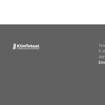
Tel
E-m
Adr
Em