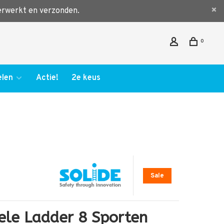
verwerkt en verzonden.
0
len
Actie!
2e keus
Sale
ele Ladder 8 Sporten