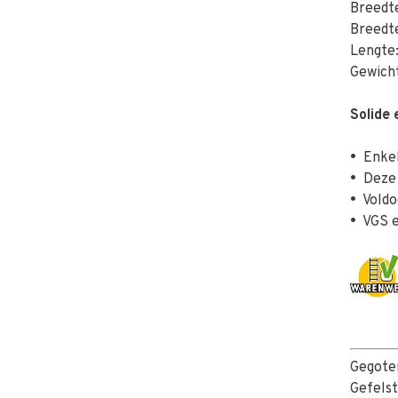
Breedt
Breedt
Lengte
Gewicht
Solide
•
Enkel
•
Deze 
•
Voldo
•
VGS e
Gegot
Gefelst