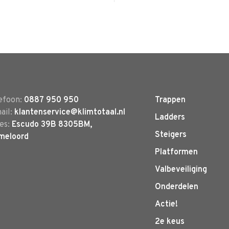
efoon:
0887 950 950
Trappen
ail:
klantenservice@klimtotaal.nl
Ladders
es:
Escudo 39B 8305BM,
Steigers
meloord
Platformen
Valbeveiliging
Onderdelen
Actie!
2e keus