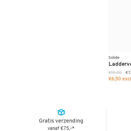
Solide
Ladderv
€10,00
€7
€6,50 exc
Gratis verzending
vanaf €75,-*