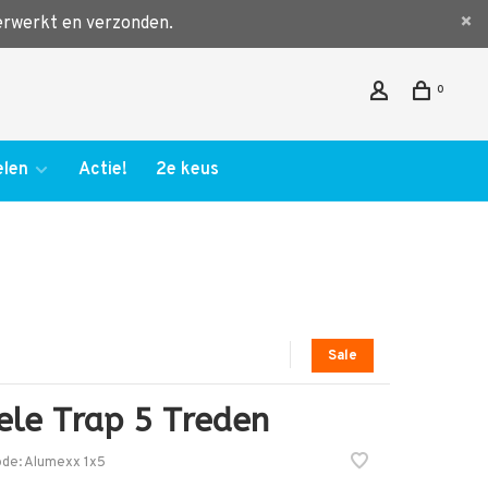
verwerkt en verzonden.
0
len
Actie!
2e keus
Sale
ele Trap 5 Treden
ode:
Alumexx 1x5