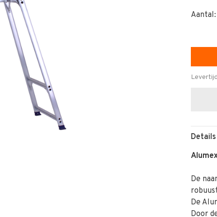
Aantal:
Levertij
Details
Alumex
De naam
robuust
De Alu
Door d