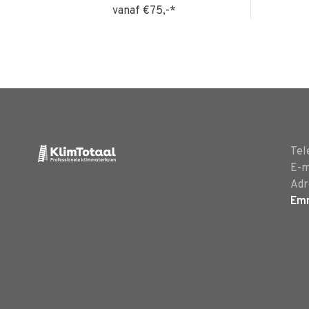
vanaf €75,-*
Tel
E-m
Adr
Em