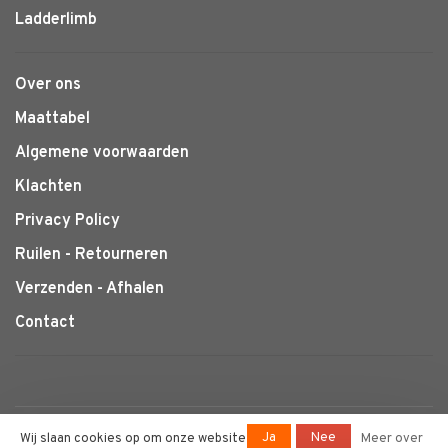
Ladderlimb
Over ons
Maattabel
Algemene voorwaarden
Klachten
Privacy Policy
Ruilen - Retourneren
Verzenden - Afhalen
Contact
© Copyright 2026 Klimtotaal.nl
-
Ja
Nee
Wij slaan cookies op om onze website
Meer over