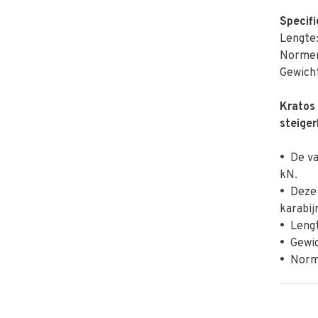
Specifi
Lengte:
Normer
Gewicht
Kratos 
steige
•
De van
kN.
•
Deze v
karabij
•
Lengt
•
Gewich
•
Norme