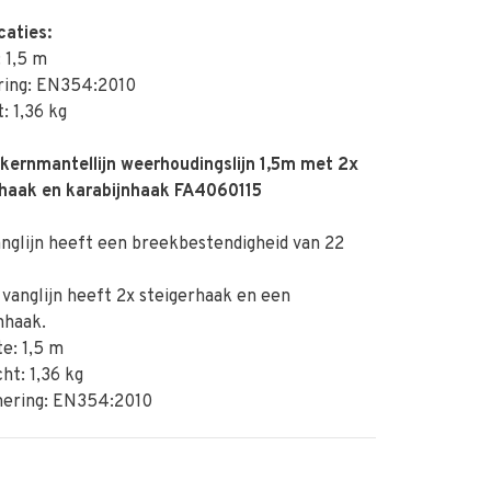
caties:
 1,5 m
ing: EN354:2010
: 1,36 kg
kernmantellijn weerhoudingslijn 1,5m met 2x
rhaak en karabijnhaak FA4060115
glijn heeft een breekbestendigheid van 22
anglijn heeft 2x steigerhaak en een
nhaak.
e: 1,5 m
t: 1,36 kg
ring: EN354:2010