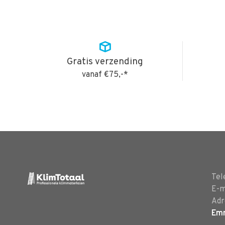
Gratis verzending
vanaf €75,-*
Tel
E-m
Adr
Em