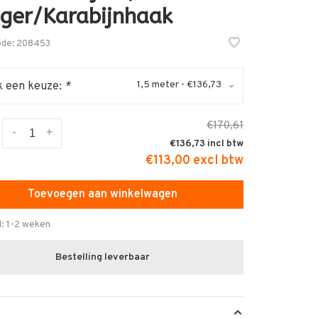
iger/Karabijnhaak
ode:
208453
1,5 meter - €136,73
 een keuze:
*
€170,61
-
+
€136,73
€113,00 excl btw
Toevoegen aan winkelwagen
d: 1-2 weken
Bestelling leverbaar