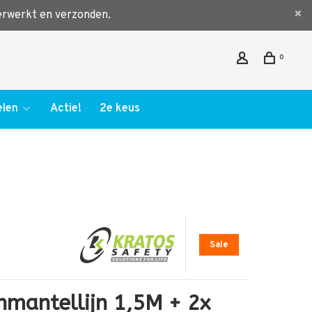
verwerkt en verzonden.
0
len
Actie!
2e keus
Sale
nmantellijn 1,5M + 2x