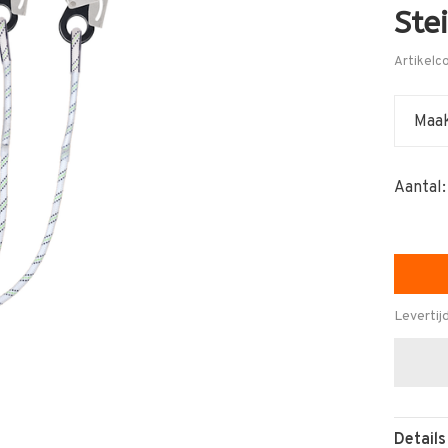
Ste
Artikelc
Maak
Aantal:
Levertij
Details