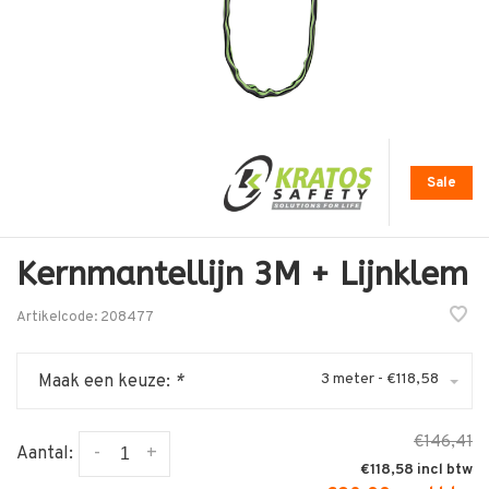
Sale
Kernmantellijn 3M + Lijnklem
Artikelcode:
208477
3 meter - €118,58
Maak een keuze:
*
€146,41
-
+
Aantal:
€118,58