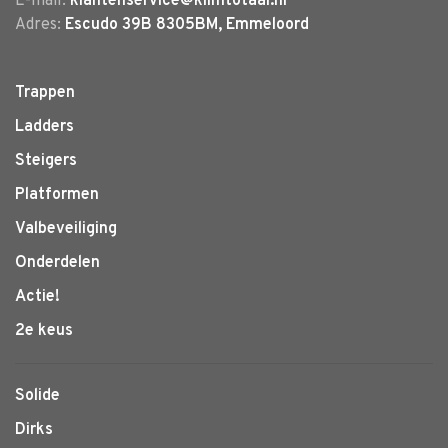
E-mail:
klantenservice@klimtotaal.nl
Adres:
Escudo 39B 8305BM, Emmeloord
Trappen
Ladders
Steigers
Platformen
Valbeveiliging
Onderdelen
Actie!
2e keus
Solide
Dirks