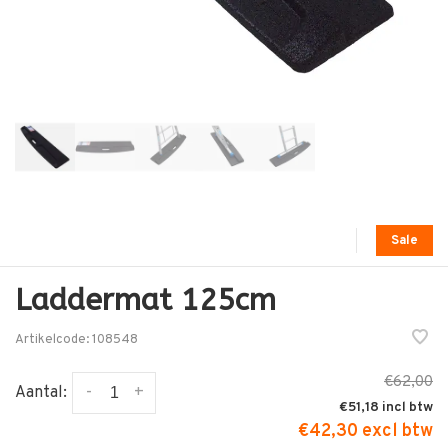
Sale
Laddermat 125cm
Artikelcode:
108548
€62,00
-
+
Aantal:
€51,18
€42,30 excl btw