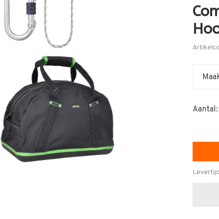
Com
Hoo
Artikelc
Maak
Aantal:
Levertij