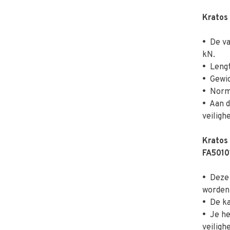
Kratos
•
De van
kN.
•
Lengt
•
Gewic
•
Norme
•
Aan de
veiligh
Kratos
FA5010
•
Deze 
worden
•
De ka
•
Je he
veiligh