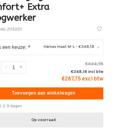
fort+ Extra
gwerker
ode:
211522S
Harnas maat M-L - €348,18
 een keuze:
*
€444,98
-
+
€348,18
€287,75 excl btw
Toevoegen aan winkelwagen
d: 2-5 dagen
Op voorraad