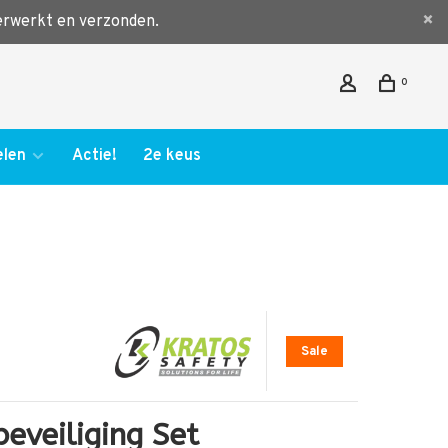
verwerkt en verzonden.
0
len
Actie!
2e keus
Sale
beveiliging Set