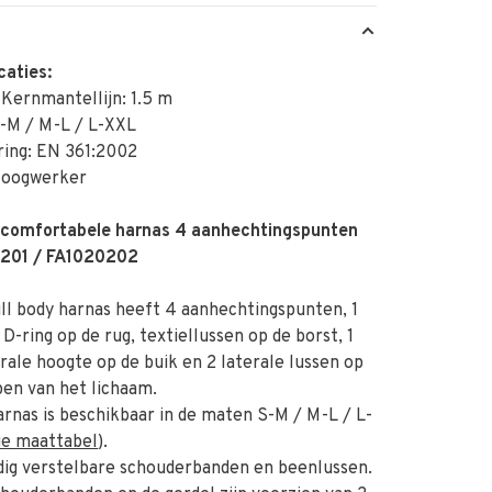
caties:
Kernmantellijn: 1.5 m
S-M / M-L / L-XXL
ing: EN 361:2002
Hoogwerker
 comfortabele harnas 4 aanhechtingspunten
201 / FA1020202
l body harnas heeft 4 aanhechtingspunten, 1
 D-ring op de rug, textiellussen op de borst, 1
rale hoogte op de buik en 2 laterale lussen op
en van het lichaam.
rnas is beschikbaar in de maten S-M / M-L / L-
ie maattabel
).
ig verstelbare schouderbanden en beenlussen.