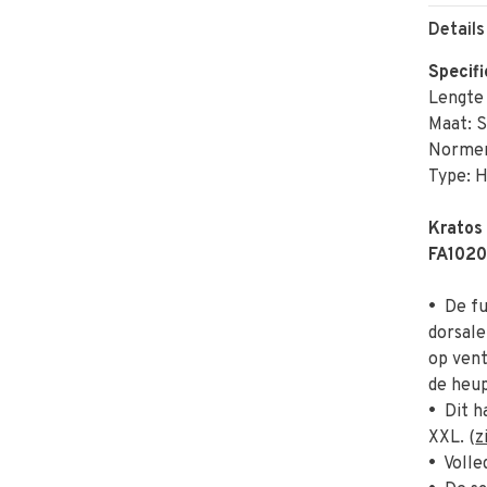
Details
Specifi
Lengte 
Maat: 
Normer
Type: 
Kratos
FA1020
•
De ful
dorsale
op vent
de heup
•
Dit ha
XXL. (
z
•
Volled