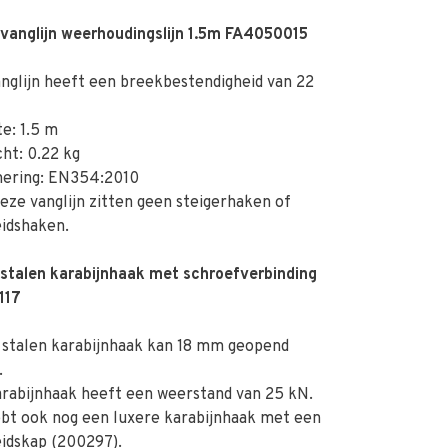
 vanglijn weerhoudingslijn 1.5m FA4050015
glijn heeft een breekbestendigheid van 22
e: 1.5 m
ht: 0.22 kg
ring: EN354:2010
ze vanglijn zitten geen steigerhaken of
eidshaken.
 stalen karabijnhaak met schroefverbinding
117
stalen karabijnhaak kan 18 mm geopend
.
rabijnhaak heeft een weerstand van 25 kN.
bt ook nog een luxere karabijnhaak met een
eidskap (
200297
).