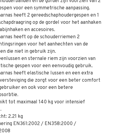
ouderbanden en de gordel zijn voorzien van 2
gespen voor een symmetrische aanpassing.
arnas heeft 2 gereedschaphoudergespen en 1
chapdraagring op de gordel voor het aanhaken
abijnhaken en accesoires.
arnas heeft op de schouderriemen 2
htingsringen voor het aanhechten van de
en die niet in gebruik zijn.
nlussen en sternale riem zijn voorzien van
tische gespen voor een eenvoudig gebruik.
rnas heeft elastische lussen en een extra
 versteviging die zorgt voor een beter comfort
gebruiker en ook voor een betere
sorbtie.
kt tot maximaal 140 kg voor intensief
.
t: 2.21 kg
ring EN361:2002 / EN358:2000 /
2008