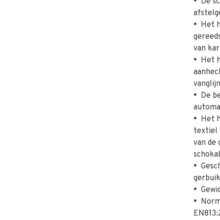
•
De sch
afstel
•
Het h
gereeds
van kar
•
Het h
aanhec
vanglijn
•
De bee
automa
•
Het ha
textiel
van de 
schokab
•
Geschi
gerbuik
•
Gewich
•
Norme
EN813: