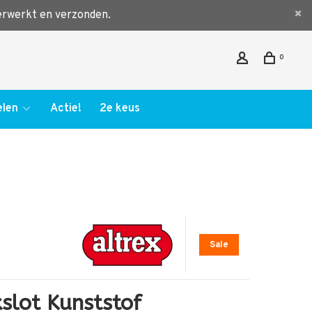
verwerkt en verzonden.
0
len
Actie!
2e keus
Sale
kslot Kunststof