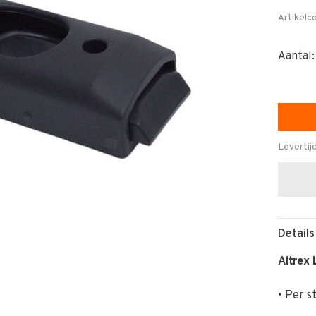
Artikelc
Aantal:
Levertij
Details
Altrex 
• Per s