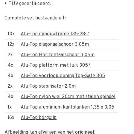
•
TÜV gecertificeerd.
Complete set bestaande uit:
10x
Alu-Top opbouwframe 135-28-7
12x
Alu-Top diagonaalschoor 3,05m
2x
Alu-Top Horizontaalschoor 3,05m
4x
Alu-Top platform met luik 305*
4x
Alu-Top voorloopleuning Top-Safe 305
2x
Alu-Top stabilisator 2.0m
4x
Alu-Top nylon wiel 20cm met stalen spindel
1x
Alu-Top aluminium kantplanken 1,35 x 3,05
16x
Alu-Top borgclip
Afbeelding kan afwijken van het origineel!