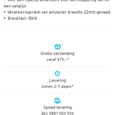
•
Voor een tijdelijk ankerpunt voor een koppeling van bv.
een vanglijn
•
Verankeringsriem van polyester breedte 22mm genaaid
•
Breuklast: 18kN
Gratis verzending
vanaf €75,-*
Levering
binnen 2-5 dagen*
Spoed levering
Bel: 0887 950 950