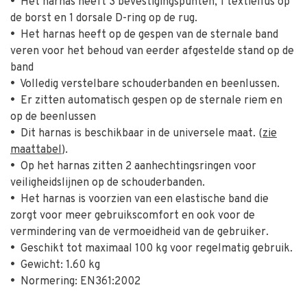
•
Het harnas heeft 3 bevestigingspunten, 1 textiellus op
de borst en 1 dorsale D-ring op de rug.
•
Het harnas heeft op de gespen van de sternale band
veren voor het behoud van eerder afgestelde stand op de
band
•
Volledig verstelbare schouderbanden en beenlussen.
•
Er zitten automatisch gespen op de sternale riem en
op de beenlussen
•
Dit harnas is beschikbaar in de universele maat. (
zie
maattabel
).
•
Op het harnas zitten 2 aanhechtingsringen voor
veiligheidslijnen op de schouderbanden.
•
Het harnas is voorzien van een elastische band die
zorgt voor meer gebruikscomfort en ook voor de
vermindering van de vermoeidheid van de gebruiker.
•
Geschikt tot maximaal 100 kg voor regelmatig gebruik.
•
Gewicht: 1.60 kg
•
Normering: EN361:2002