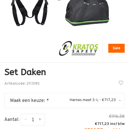
Sale
Set Daken
Artikelcode:
211318S
Harnas maat S-L - €717,23
Maak een keuze:
*
€916,58
-
+
Aantal:
€717,23