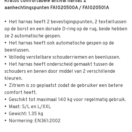
Kratos comfortabele antival harnas 2
aanhechtingspunten FA1020500A / FA1020501A
•
Het harnas heeft 2 bevestigingspunten, 2 textiellussen
op de borst en een dorsale D-ring op de rug, beide hebben
ze 2 automatische gespen.
•
Het harnas heeft ook automatische gespen op de
beenlussen.
•
Volledig verstelbare schouderriemen en beenlussen.
•
Het harnas heeft onderscheid gemaakt tussen de
schouders en benen door middel van 2 verschillende
kleuren.
•
Zitriem is zo geplaatst zodat de gebruiker een betere
comfort heeft.
•
Geschikt tot maximaal 140 kg voor regelmatig gebruik.
•
Maat: S/L en L/XXL
•
Gewicht: 1.35 kg
•
Normering: EN361:2002