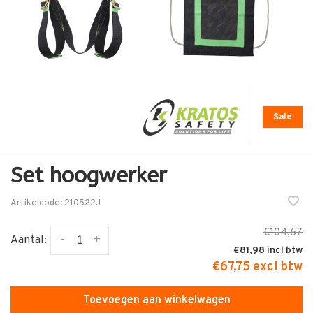
Sale
Set hoogwerker
Artikelcode:
210522J
€104,67
-
+
Aantal:
€81,98
€67,75 excl btw
Toevoegen aan winkelwagen