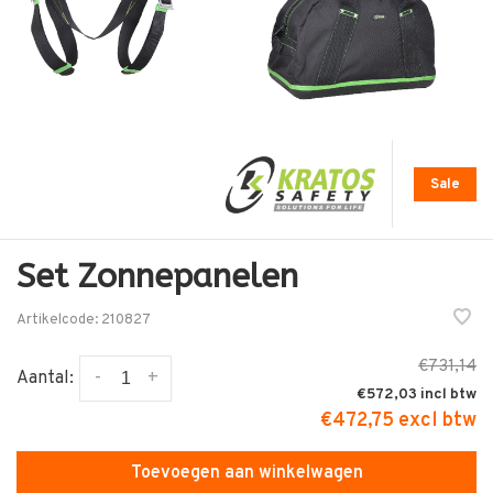
Sale
Set Zonnepanelen
Artikelcode:
210827
€731,14
-
+
Aantal:
€572,03
€472,75 excl btw
Toevoegen aan winkelwagen