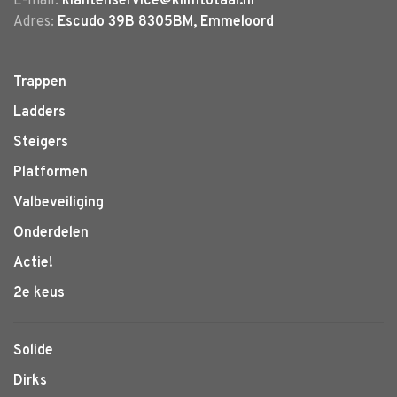
E-mail:
klantenservice@klimtotaal.nl
Adres:
Escudo 39B 8305BM, Emmeloord
Trappen
Ladders
Steigers
Platformen
Valbeveiliging
Onderdelen
Actie!
2e keus
Solide
Dirks