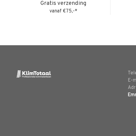
Gratis verzending
vanaf €75,-*
Tel
E-m
Adr
Em