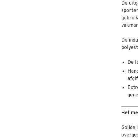
De uit
sporten
gebruik
vakman 
De indu
polyest
De l
Hand
afgi
Extr
gene
Het me
Solide 
overge