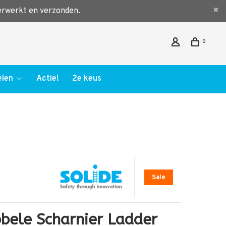
verwerkt en verzonden.
0
len
Actie!
2e keus
Sale
bele Scharnier Ladder