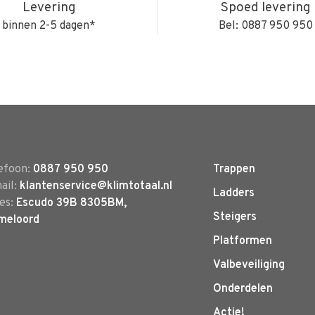
Levering
Spoed levering
binnen 2-5 dagen*
Bel: 0887 950 950
efoon:
0887 950 950
Trappen
ail:
klantenservice@klimtotaal.nl
Ladders
es:
Escudo 39B 8305BM,
Steigers
meloord
Platformen
Valbeveiliging
Onderdelen
Actie!