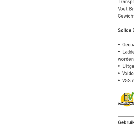
Transp
Voet B
Gewicht
Solide 
•
Gecoa
•
Ladder
worden
•
Uitge
•
Voldo
•
VGS e
Gebrui