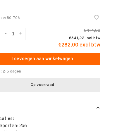
6
ode:
801706
€414,00
-
+
€341,22
€282,00 excl btw
Toevoegen aan winkelwagen
d: 2-5 dagen
Op voorraad
caties:
 Sporten: 2x6