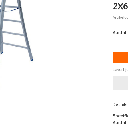
2X
Artikelc
Aantal:
Levertij
Details
Specifi
Aantal