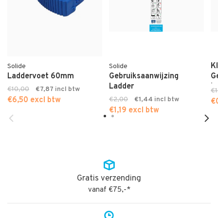
K
Solide
Solide
Laddervoet 60mm
Gebruiksaanwijzing
G
Ladder
L
€10,00
€7,87
€1
€6,50 excl btw
€2,00
€1,44
€
€1,19 excl btw
Gratis verzending
vanaf €75,-*