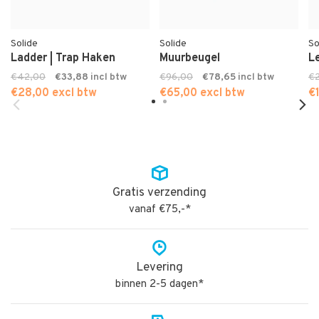
Solide
Solide
So
Ladder | Trap Haken
Muurbeugel
L
€42,00
€33,88
€96,00
€78,65
€
€28,00 excl btw
€65,00 excl btw
€
Gratis verzending
vanaf €75,-*
Levering
binnen 2-5 dagen*