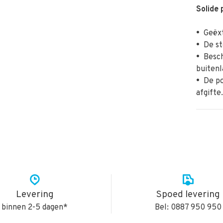
Solide 
•
Geëxt
•
De ste
•
Besche
buiten
•
De pol
afgifte
Levering
Spoed levering
binnen 2-5 dagen*
Bel: 0887 950 950