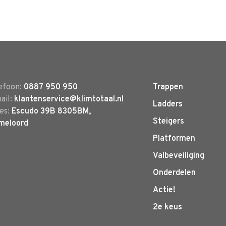
efoon:
0887 950 950
Trappen
ail:
klantenservice@klimtotaal.nl
Ladders
es:
Escudo 39B 8305BM,
Steigers
meloord
Platformen
Valbeveiliging
Onderdelen
Actie!
2e keus