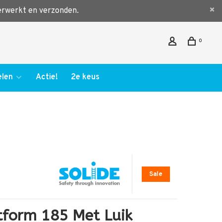
verwerkt en verzonden.
0
len
Actie!
2e keus
Sale
tform 185 Met Luik