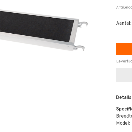
Artikelc
Aantal:
Levertij
Details
Specifi
Breedt
Model: