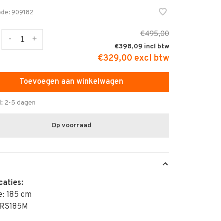
ode:
909182
€495,00
-
+
€398,09
€329,00 excl btw
Toevoegen aan winkelwagen
d: 2-5 dagen
Op voorraad
caties:
e: 185 cm
 RS185M