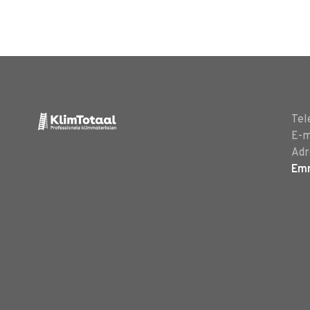
Tel
E-m
Adr
Em