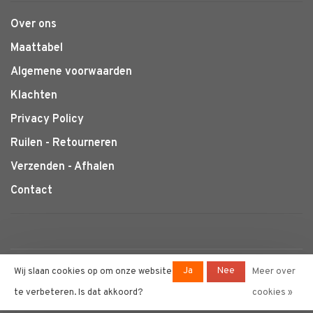
Over ons
Maattabel
Algemene voorwaarden
Klachten
Privacy Policy
Ruilen - Retourneren
Verzenden - Afhalen
Contact
© Copyright 2026 Klimtotaal.nl
-
Ja
Nee
Wij slaan cookies op om onze website
Meer over
Powered by
Lightspeed
- Theme by
te verbeteren. Is dat akkoord?
cookies »
Huysmans.me