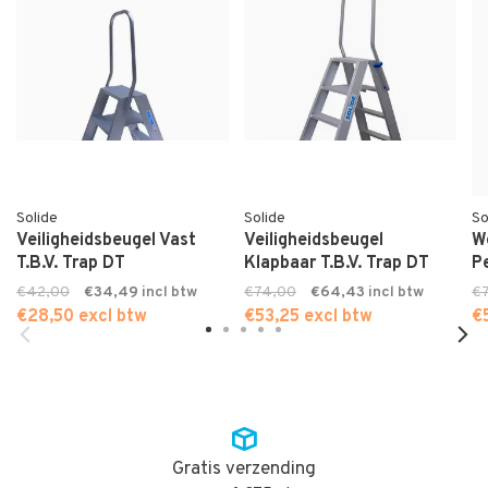
Solide
Solide
So
Veiligheidsbeugel Vast
Veiligheidsbeugel
W
T.B.V. Trap DT
Klapbaar T.B.V. Trap DT
P
€42,00
€34,49
€74,00
€64,43
€
€28,50 excl btw
€53,25 excl btw
€
Gratis verzending