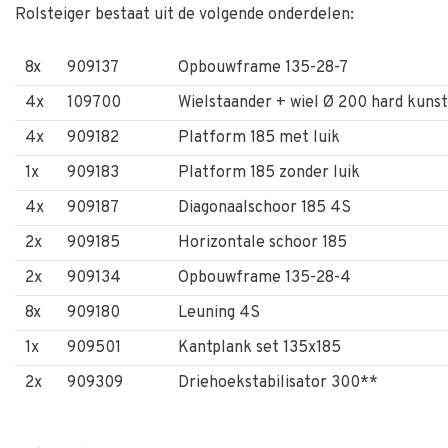
Rolsteiger bestaat uit de volgende onderdelen:
8x
909137
Opbouwframe 135-28-7
4x
109700
Wielstaander + wiel Ø 200 hard kunst
4x
909182
Platform 185 met luik
1x
909183
Platform 185 zonder luik
4x
909187
Diagonaalschoor 185 4S
2x
909185
Horizontale schoor 185
2x
909134
Opbouwframe 135-28-4
8x
909180
Leuning 4S
1x
909501
Kantplank set 135x185
2x
909309
Driehoekstabilisator 300**