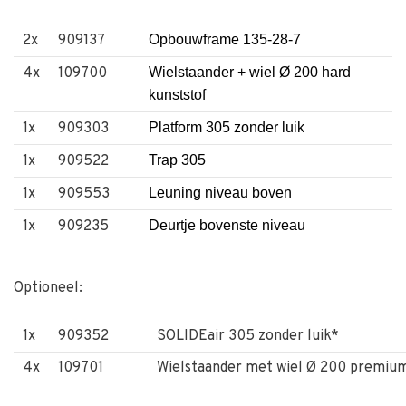
2x
909137
Opbouwframe 135-28-7
4x
109700
Wielstaander + wiel Ø 200 hard
kunststof
1x
909303
Platform 305 zonder luik
1x
909522
Trap 305
1x
909553
Leuning niveau boven
1x
909235
Deurtje bovenste niveau
4x
909307
Diagonaalschoor 305 4S
Optioneel:
1x
909273
Telesco. diagonaalschoor
2x
909305
Horizontale schoor 305
1x
909352
SOLIDEair 305 zonder luik*
2x
909134
Opbouwframe 135-28-4
4x
109701
Wielstaander met wiel Ø 200 premiu
2x
909300
Leuning 4S