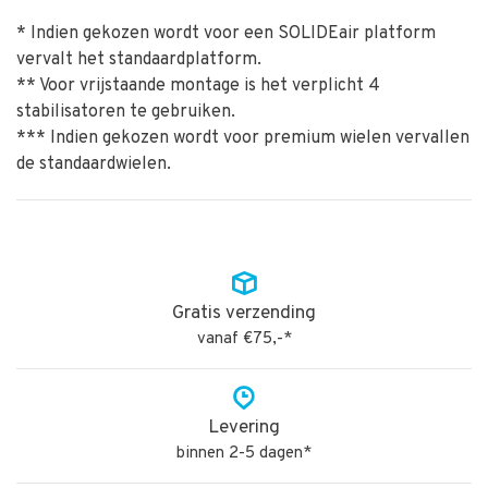
1x
909503
Kantplank set 135x305
* Indien gekozen wordt voor een SOLIDEair platform
2x
909210
Driehoekstabilisator 210**
vervalt het standaardplatform.
** Voor vrijstaande montage is het verplicht 4
stabilisatoren te gebruiken.
*** Indien gekozen wordt voor premium wielen vervallen
de standaardwielen.
Gratis verzending
vanaf €75,-*
Levering
binnen 2-5 dagen*