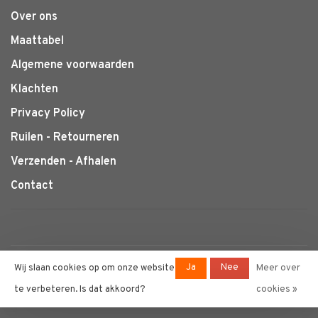
Over ons
Maattabel
Algemene voorwaarden
Klachten
Privacy Policy
Ruilen - Retourneren
Verzenden - Afhalen
Contact
© Copyright 2026 Klimtotaal.nl
-
Ja
Nee
Wij slaan cookies op om onze website
Meer over
Powered by
Lightspeed
- Theme by
te verbeteren. Is dat akkoord?
cookies »
Huysmans.me