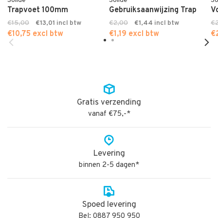
Solide
Solide
So
Trapvoet 100mm
Gebruiksaanwijzing Trap
V
€15,00
€13,01
€2,00
€1,44
€
€10,75 excl btw
€1,19 excl btw
€
Gratis verzending
vanaf €75,-*
Levering
binnen 2-5 dagen*
Spoed levering
Bel: 0887 950 950