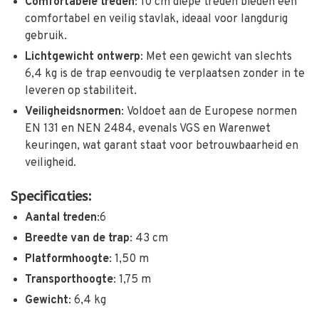
Comfortabele treden
:
10 cm diepe treden bieden een
comfortabel en veilig stavlak, ideaal voor langdurig
gebruik.
Lichtgewicht ontwerp
:
Met een gewicht van slechts
6,4 kg is de trap eenvoudig te verplaatsen zonder in te
leveren op stabiliteit.
Veiligheidsnormen
:
Voldoet aan de Europese normen
EN 131 en NEN 2484, evenals VGS en Warenwet
keuringen, wat garant staat voor betrouwbaarheid en
veiligheid.
Specificaties:
Aantal treden
:6
Breedte van de trap
:
43 cm
Platformhoogte
:
1,50 m
Transporthoogte
:
1,75 m
Gewicht
:
6,4 kg