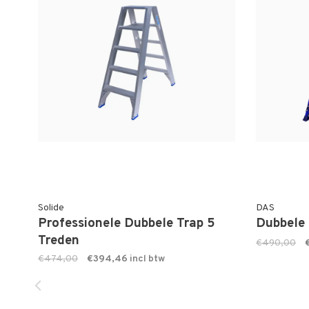
Solide
DAS
Professionele Dubbele Trap 5
Dubbele 
Treden
€490,00
€474,00
€394,46