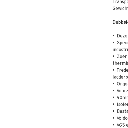
Transp
Gewicht
Dubbel
•
Deze T
•
Specia
industr
•
Zeer 
thermis
•
Treden
ladder
•
Ongeëv
•
Voorzi
•
90mm 
•
Isoler
•
Besta
•
Voldo
•
VGS e