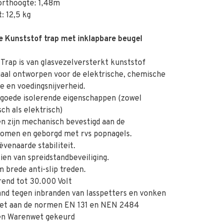
orthoogte: 1,48m
: 12,5 kg
e Kunststof trap met inklapbare beugel
rap is van glasvezelversterkt kunststof
al ontworpen voor de elektrische, chemische
ie en voedingsnijverheid.
goede isolerende eigenschappen (zowel
ch als elektrisch)
 zijn mechanisch bevestigd aan de
bomen en geborgd met rvs popnagels.
enaarde stabiliteit.
en van spreidstandbeveiliging.
brede anti-slip treden.
end tot 30.000 Volt
nd tegen inbranden van lasspetters en vonken
et aan de normen EN 131 en NEN 2484
n Warenwet gekeurd