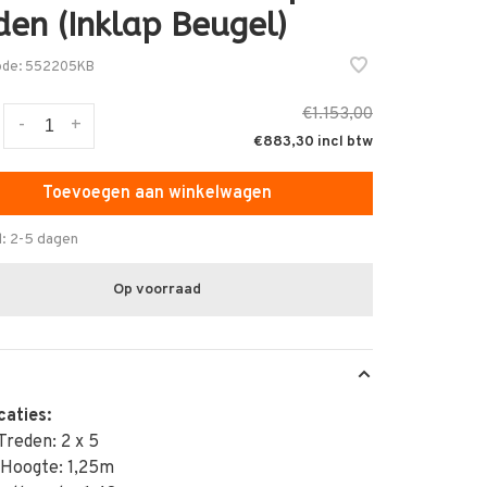
den (Inklap Beugel)
ode:
552205KB
€1.153,00
-
+
€883,30
Toevoegen aan winkelwagen
d: 2-5 dagen
Op voorraad
caties:
Treden: 2 x 5
 Hoogte: 1,25m