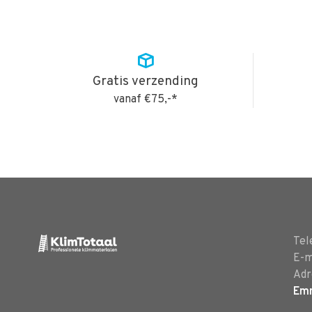
Gratis verzending
vanaf €75,-*
Tel
E-m
Adr
Em