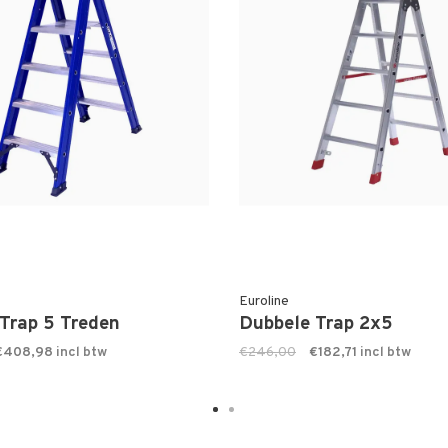
Euroline
Trap 5 Treden
Dubbele Trap 2x5
€408,98
€246,00
€182,71