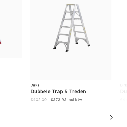
Dirks
Dir
Dubbele Trap 5 Treden
Du
€402,00
€272,92
€4