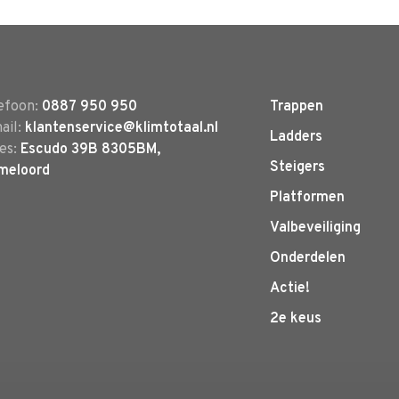
efoon:
0887 950 950
Trappen
ail:
klantenservice@klimtotaal.nl
Ladders
es:
Escudo 39B 8305BM,
Steigers
meloord
Platformen
Valbeveiliging
Onderdelen
Actie!
2e keus