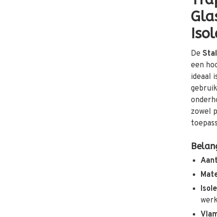
Gla
Iso
De
Sta
een hoo
ideaal 
gebruik
onderho
zowel p
toepass
Belan
Aant
Mate
Isol
wer
Vlam