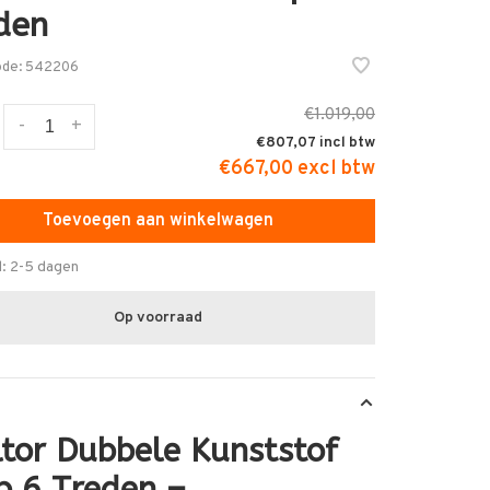
den
ode:
542206
€1.019,00
-
+
€807,07
€667,00 excl btw
Toevoegen aan winkelwagen
d: 2-5 dagen
Op voorraad
ltor Dubbele Kunststof
p 6 Treden –