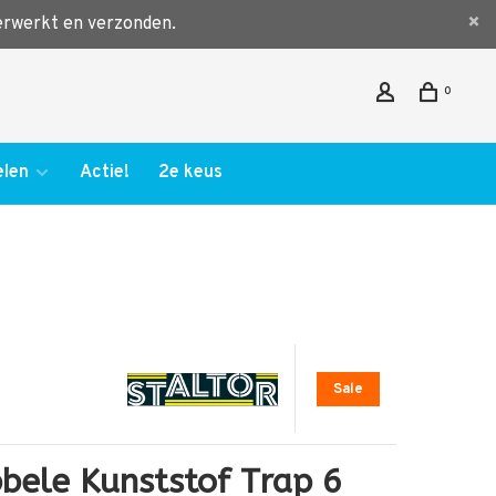
verwerkt en verzonden.
0
len
Actie!
2e keus
Sale
bele Kunststof Trap 6