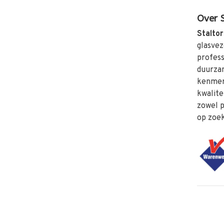
Over S
Staltor
glasve
profess
duurzam
kenmerk
kwalite
zowel p
op zoek