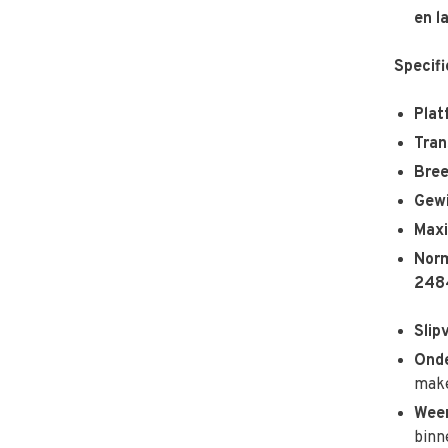
en l
Specifi
Plat
Tran
Bree
Gewi
Maxi
Norm
248
Slip
Onde
mak
Weer
binn