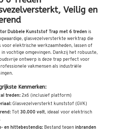
svezelversterkt, Veilig en
lerend
ltor Dubbele Kunststof Trap met 6 treden
is
gwaardige, glasvezelversterkte werktrap die
is voor elektrische werkzaamheden, lassen of
 in vochtige omgevingen. Dankzij het robuuste,
udsvrije ontwerp is deze trap perfect voor
rofessionele vakmensen als industriële
ingen.
grijkste Kenmerken:
al treden:
2x6
(inclusief platform)
riaal:
Glasvezelversterkt kunststof (GVK)
erend:
Tot
30.000 volt
, ideaal voor elektrisch
k
- en hittebestendig:
Bestand tegen
inbranden