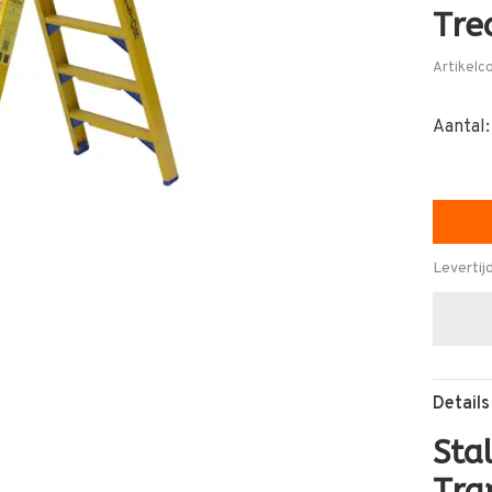
Tre
Artikelc
Aantal:
Levertij
Details
Sta
Tra