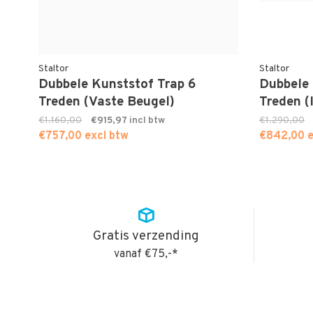
Staltor
Staltor
Dubbele Kunststof Trap 6
Dubbele 
Treden (Vaste Beugel)
Treden (
€1.160,00
€915,97
€1.290,00
€757,00 excl btw
€842,00 e
Gratis verzending
vanaf €75,-*