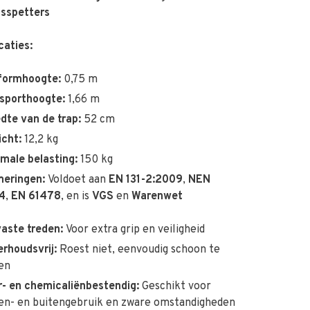
asspetters
caties:
formhoogte:
0,75 m
sporthoogte:
1,66 m
dte van de trap:
52 cm
cht:
12,2 kg
male belasting:
150 kg
eringen:
Voldoet aan
EN 131-2:2009
,
NEN
4
,
EN 61478
, en is
VGS
en
Warenwet
vaste treden:
Voor extra grip en veiligheid
rhoudsvrij:
Roest niet, eenvoudig schoon te
en
- en chemicaliënbestendig:
Geschikt voor
en- en buitengebruik en zware omstandigheden