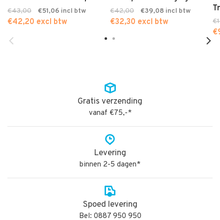
T
€43,00
€51,06
€42,00
€39,08
€42,20 excl btw
€32,30 excl btw
€
€
Gratis verzending
vanaf €75,-*
Levering
binnen 2-5 dagen*
Spoed levering
Bel: 0887 950 950