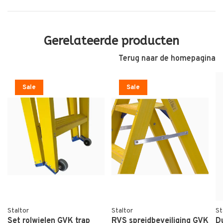
Gerelateerde producten
Terug naar de homepagina
Sale
Sale
Staltor
Staltor
St
Set rolwielen GVK trap
RVS spreidbeveiliging GVK
D