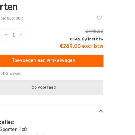
rten
ode:
855108R
€448,00
-
+
€349,69
€289,00 excl btw
Toevoegen aan winkelwagen
d: 1-2 weken
Op voorraad
caties:
Sporten: 1x8