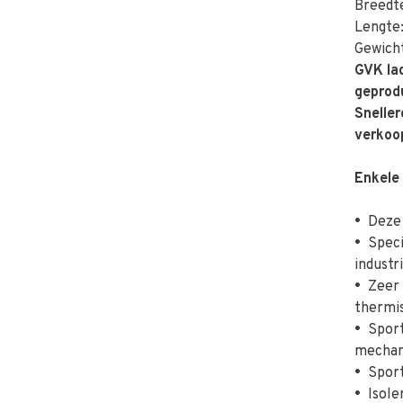
Breedt
Lengte
Gewicht
GVK lad
geprod
Sneller
verko
Enkele
•
Deze l
•
Specia
industr
•
Zeer 
thermis
•
Sportv
mechan
•
Sporte
•
Isoler