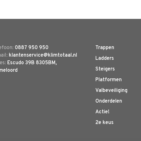
efoon:
0887 950 950
Trappen
ail:
klantenservice@klimtotaal.nl
Ladders
es:
Escudo 39B 8305BM,
Steigers
meloord
Platformen
Valbeveiliging
Onderdelen
Actie!
2e keus