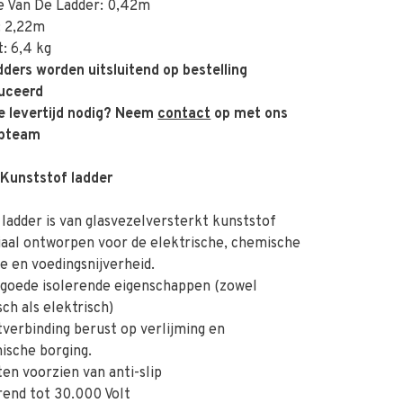
e Van De Ladder: 0,42m
: 2,22m
: 6,4 kg
ders worden uitsluitend op bestelling
uceerd
e levertijd nodig? Neem
contact
op met ons
opteam
 Kunststof ladder
adder is van glasvezelversterkt kunststof
al ontworpen voor de elektrische, chemische
ie en voedingsnijverheid.
goede isolerende eigenschappen (zowel
ch als elektrisch)
erbinding berust op verlijming en
ische borging.
n voorzien van anti-slip
end tot 30.000 Volt