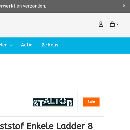
verwerkt en verzonden.
0
len
Actie!
2e keus
Sale
ststof Enkele Ladder 8