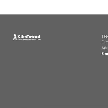
Tel
E-m
Adr
Em