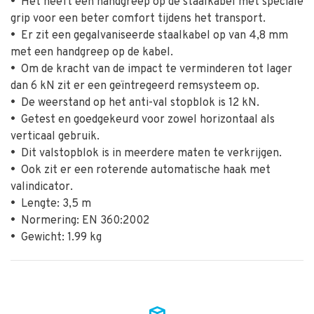
•
Het heeft een handgreep op de staalkabel met speciale
grip voor een beter comfort tijdens het transport.
•
Er zit een gegalvaniseerde staalkabel op van 4,8 mm
met een handgreep op de kabel.
•
Om de kracht van de impact te verminderen tot lager
dan 6 kN zit er een geïntregeerd remsysteem op.
•
De weerstand op het anti-val stopblok is 12 kN.
•
Getest en goedgekeurd voor zowel horizontaal als
verticaal gebruik.
•
Dit valstopblok is in meerdere maten te verkrijgen.
•
Ook zit er een roterende automatische haak met
valindicator.
•
Lengte: 3,5 m
•
Normering: EN 360:2002
•
Gewicht: 1.99 kg