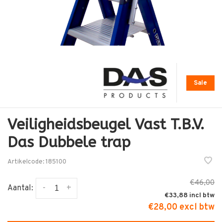
Sale
Veiligheidsbeugel Vast T.B.V.
Das Dubbele trap
Artikelcode:
185100
€46,00
-
+
Aantal:
€33,88
€28,00 excl btw