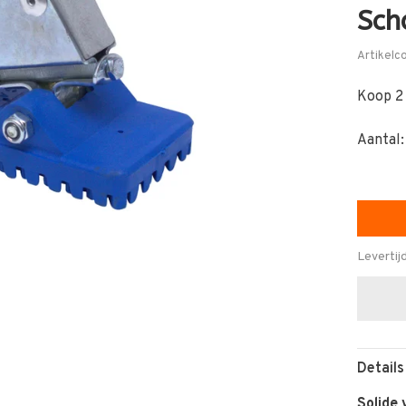
Sch
Artikelc
Koop 2
Aantal:
Levertij
Details
Solide 