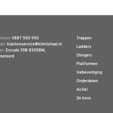
efoon:
0887 950 950
Trappen
ail:
klantenservice@klimtotaal.nl
Ladders
es:
Escudo 39B 8305BM,
Steigers
meloord
Platformen
Valbeveiliging
Onderdelen
Actie!
2e keus