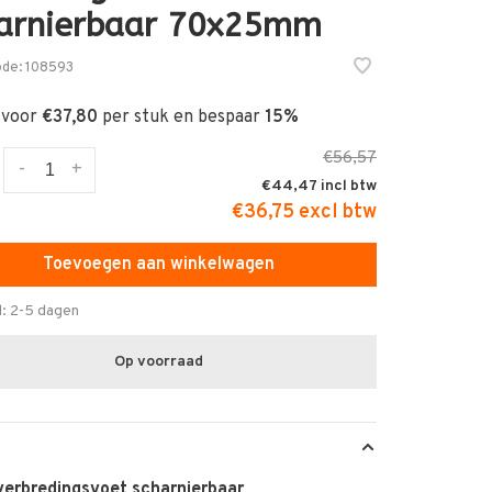
arnierbaar 70x25mm
ode:
108593
 voor
€37,80
per stuk en bespaar
15%
€56,57
-
+
€44,47
€36,75 excl btw
Toevoegen aan winkelwagen
d: 2-5 dagen
Op voorraad
verbredingsvoet scharnierbaar